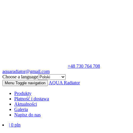
+48 730 764 708
aquaradiator@gmail.com
Choose a language
AQUA
Radiator
Menu
Toggle navigation
Produkty
Płatność i dostawa
Aktualności
Galeria
Napisz do nas
|
0
pln