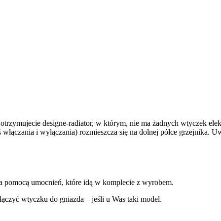
otrzymujecie designe-radiator, w którym, nie ma żadnych wtyczek elekt
aś włączania i wyłączania) rozmieszcza się na dolnej półce grzejnika. U
y za pomocą umocnień, które idą w komplecie z wyrobem.
włączyć wtyczku do gniazda – jeśli u Was taki model.