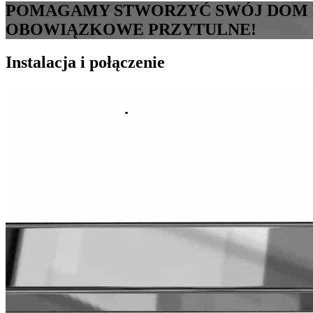
POMAGAMY STWORZYĆ SWÓJ DOM M
OBOWIĄZKOWE PRZYTULNE!
Instalacja i połączenie