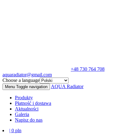
+48 730 764 708
aquaradiator@gmail.com
Choose a language
AQUA
Radiator
Menu
Toggle navigation
Produkty
Płatność i dostawa
Aktualności
Galeria
Napisz do nas
|
0
pln