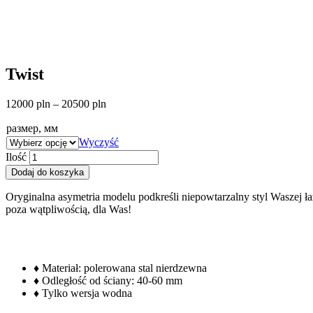
Twist
12000
pln
–
20500
pln
размер, мм
Wyczyść
Ilość
Dodaj do koszyka
Oryginalna asymetria modelu podkreśli niepowtarzalny styl Waszej ł
poza wątpliwością, dla Was!
♦ Materiał: polerowana stal nierdzewna
♦ Odległość od ściany: 40-60 mm
♦ Tylko wersja wodna