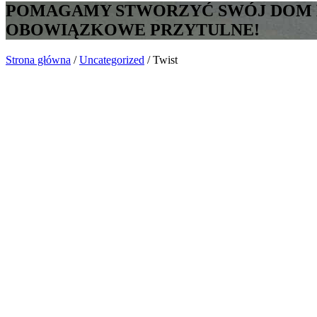
POMAGAMY STWORZYĆ SWÓJ DOM M
OBOWIĄZKOWE PRZYTULNE!
Strona główna
/
Uncategorized
/ Twist